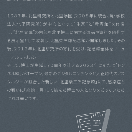
１９８７年、北里研究所と北里学園（２００８年に統合、現・学校
法人北里研究所）が中心となって“生家”と“貴賓館”を修復
し、“北里文庫”の内部を北里博士に関する遺品や資料を陳列す
る展示室として改装し、北里柴三郎記念館が開館しました。その
後、２０１２年に北里研究所の寄付を受け、記念館全体をリニュ
ーアルしました。
そして、博士が生誕１７０周年を迎える２０２３年に新たに「ドン
ネル館」がオープン。最新のデジタルコンテンツと大正時代のノス
タルジーが融合した新しい「北里柴三郎記念館」にて、感染症と
の戦いに「終始一貫」して挑んだ博士の人となりを知っていただ
ければ幸いです。