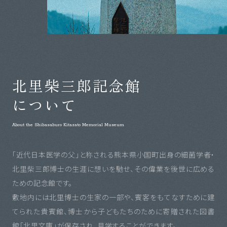
北里柴三郎記念館
について
About the Shibasaburo Kitazato Memorial Museum
「近代日本医学の父」と称される熊本県小国町出身の細菌学者・
北里柴三郎博士の生涯に想いを馳せ、その偉業を後世に広める
ための記念館です。
敷地内には北里博士の生家の一部や、賓客をもてなすために建
てられた貴賓館、博士から子どもたちのために寄贈された図書
館「北里文庫」が保存され、見学することができます。