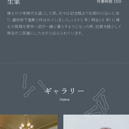
生家
所要時間 15分
博士が少年時代を過ごした家。元々は記念館より北側の川沿いにあ
り、通称坂下屋敷と呼ばれていました。1 8 9 5 年（ 明治2 8 年）に博
士が両親を東京へ招き一緒に暮らすようになった際、旧居を縮小して
現在の二部屋にしたものと伝えられています。
ギャラリー
Gallery