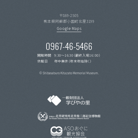
〒869-2505
熊本県阿蘇郡小国町北里3199
Google Maps
0967-46-5466
開館時間
9:30〜16:30（最終入場16：00）
休館日
年中無休（年末年始除く）
© Shibasaburo Kitazato Memorial Museum.