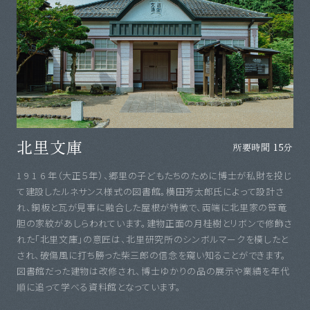
北里文庫
所要時間 15分
1 9 1 6 年（大正５年）、郷里の子どもたちのために博士が私財を投じ
て建設したルネサンス様式の図書館。横田芳太郎氏によって設計さ
れ、銅板と瓦が見事に融合した屋根が特徴で、両端に北里家の笹竜
胆の家紋があしらわれています。建物正面の月桂樹とリボンで修飾さ
れた「北里文庫」の意匠は、北里研究所のシンボルマークを模したと
され、破傷風に打ち勝った柴三郎の信念を窺い知ることができます。
図書館だった建物は改修され、博士ゆかりの品の展示や業績を年代
順に追って学べる資料館となっています。