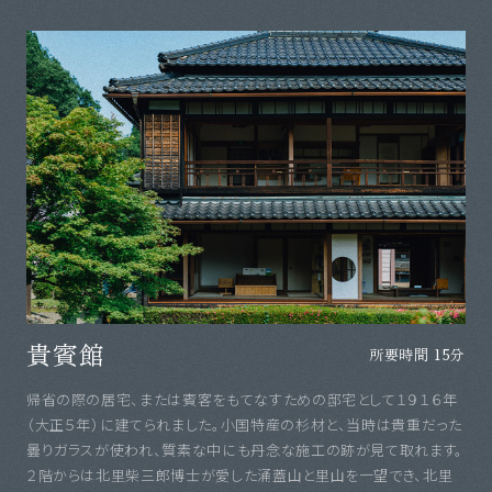
貴賓館
所要時間 15分
帰省の際の居宅、または賓客をもてなすための邸宅として１９１６年
（大正５年）に建てられました。小国特産の杉材と、当時は貴重だった
曇りガラスが使われ、質素な中にも丹念な施工の跡が見て取れます。
２階からは北里柴三郎博士が愛した涌蓋山と里山を一望でき、北里