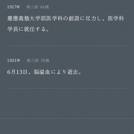
1917年
柴三郎 64歳
慶應義塾大学部医学科の創設に尽力し、医学科
学長に就任する。
1931年
柴三郎 78歳
6月13日、脳溢血により逝去。