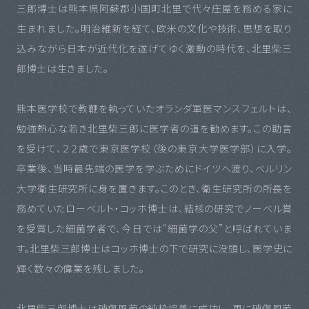
三郎博士は熊本県阿蘇郡小国町北里で代々庄屋を務める家に
生まれました。明治維新を経て、欧米の文化や技術、思想を取り
込みながら日本が近代化を遂げてゆく激動の時代を、北里柴三
郎博士は生きました。
熊本医学校で教鞭を執っていたオランダ軍医マンスフェルトは、
勉強熱心な若き北里柴三郎に医学者の道を勧めます。この助言
を受けて、２２歳で東京医学校（後の東京大学医学部）に入学。
卒業後、当時最先端の医学を学ぶためにドイツへ渡り、ベルリン
大学衛生研究所に身を置きます。このとき、衛生研究所の所長を
務めていたローベルト・コッホ博士は、結核の研究でノーベル賞
を受賞した細菌学者で、今日では“細菌学の父”と呼ばれていま
す。北里柴三郎博士はコッホ博士の下で研究に没頭し、医学史に
輝く数々の偉業を残しました。
北里柴三郎博士は破傷風菌の純粋培養に成功し、更に破傷風菌