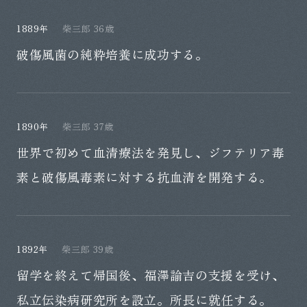
1889年
柴三郎 36歳
破傷風菌の純粋培養に成功する。
1890年
柴三郎 37歳
世界で初めて血清療法を発見し、ジフテリア毒
素と破傷風毒素に対する抗血清を開発する。
1892年
柴三郎 39歳
留学を終えて帰国後、福澤諭吉の支援を受け、
私立伝染病研究所を設立。所長に就任する。