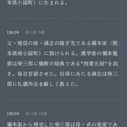
本県小国町）に生まれる。
1862年
柴三郎 9歳
父・惟信の姉・満志の嫁ぎ先である橋本家（熊
本県南小国町）に預けられる。漢学者の橋本龍
雲は柴三郎に儒教の経典である“四書五経”を説
き、毎日音読させた。伯母にあたる満志は柴三
郎に礼儀作法を厳しく教えた。
1863年
柴三郎 10歳
橋本家から帰宅した柴三郎は母・貞の実家であ