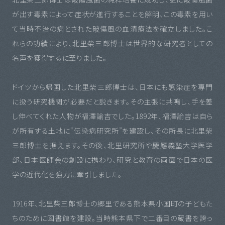
が出す毒素によって症状が進行することを解明、この毒素を用い
て当時不治の病とされた破傷風の血清療法を確立しました。こ
れらの功績により、北里柴三郎博士は世界的な研究者としての
名声を獲得するに至りました。
ドイツから帰国した北里柴三郎博士は、日本にも感染症を専門
に扱う研究機関が必要だと説きます。その主張に共鳴し、手を差
し伸べてくれた人物が福澤諭吉でした。1892年、福澤諭吉は自ら
が所有する土地に“伝染病研究所”を建設し、その所長に北里柴
三郎博士を据えます。その後、北里研究所や慶應義塾大学医学
部、日本医師会の創設に携わり、研究と教育の両面で日本の医
学の近代化を強力に牽引しました。
1916年、北里柴三郎博士の郷里である熊本県小国町の子どもた
ちのために図書館を建設。当時熊本県下で二番目の蔵書を誇っ