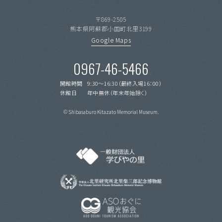
〒869-2505
熊本県阿蘇郡小国町北里3199
Google Maps
0967-46-5466
開館時間
9:30〜16:30（最終入場16：00）
休館日
年中無休（年末年始除く）
© Shibasaburo Kitazato Memorial Museum.