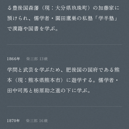
る豊後国森藩（現：大分県玖珠町）の加藤家に
預けられ、儒学者・園田鷹巣の私塾「学半塾」
で漢籍や国書を学ぶ。
1866年
柴三郎 13歳
学問と武芸を学ぶため、肥後国の国府である熊
本（現：熊本県熊本市）に遊学する。儒学者・
田中司馬と栃原助之進の下に学ぶ。
1870年
柴三郎 16歳